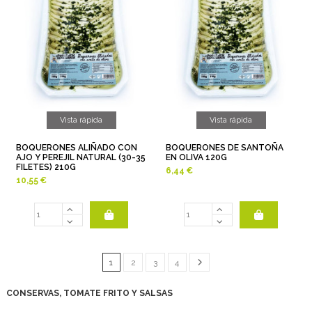
Vista rápida
Vista rápida
BOQUERONES ALIÑADO CON
BOQUERONES DE SANTOÑA
AJO Y PEREJIL NATURAL (30-35
EN OLIVA 120G
FILETES) 210G
6,44 €
10,55 €
1
2
3
4
CONSERVAS, TOMATE FRITO Y SALSAS