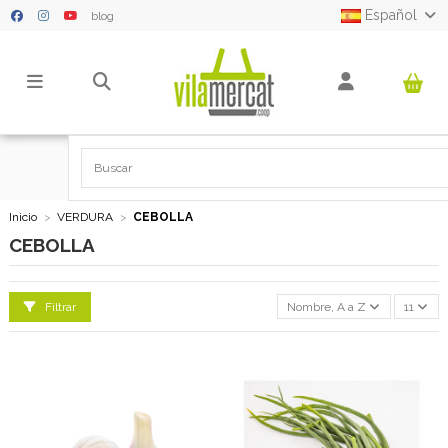
Español
blog
Inicio
VERDURA
CEBOLLA
CEBOLLA
Filtrar
Nombre, A a Z
11