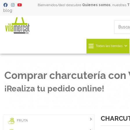
Bienvenidos/das! descubre
Quienes somos
, nuestras
T
blog
Todas las tiendas
Inicio
CHARCUTERÍA
Comprar charcutería con 
¡Realiza tu pedido online!
CHARCUT
FRUTA