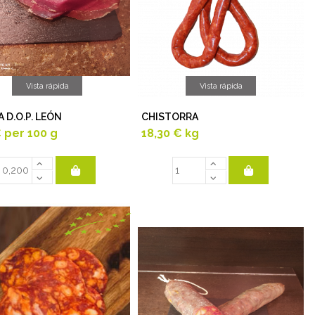
Vista rápida
Vista rápida
 D.O.P. LEÓN
CHISTORRA
€
per 100 g
18,30 €
kg