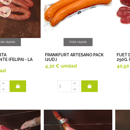
ista rápida
Vista rápida
RTA
FRANKFURT ARTESANO PACK
FUET 
E (FELIPA) - LA
(2UD.)
250G.
4,30 €
unidad
40,50
dad