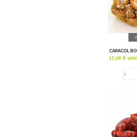
V
CARACOL BOV
17,26 €
uni