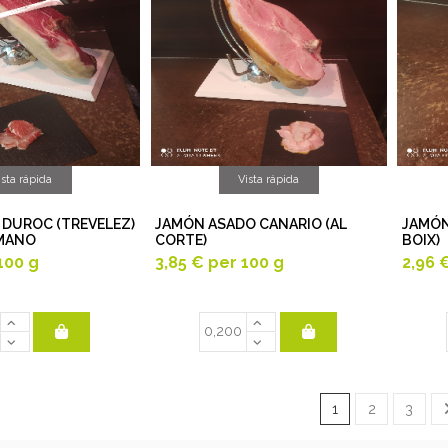
ista rápida
Vista rápida
 DUROC (TREVELEZ)
JAMÓN ASADO CANARIO (AL
JAMÓN
MANO
CORTE)
BOIX)
100 g
3,85 €
per 100 g
2,96 
1
2
3