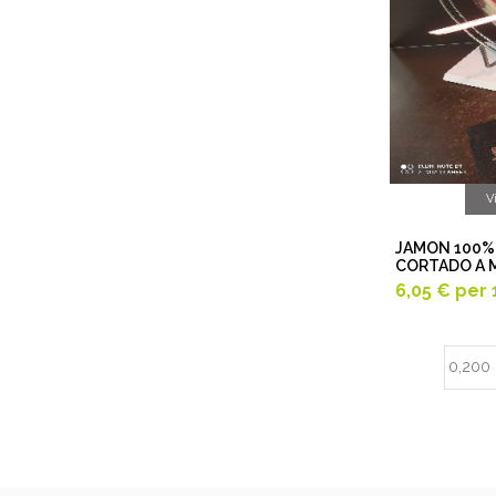
V
JAMON 100%
CORTADO A 
6,05 €
per 