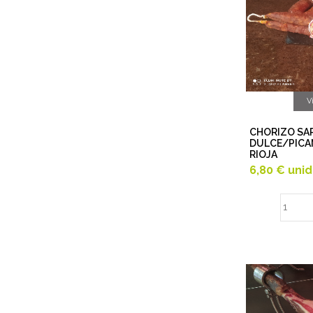
V
CHORIZO SA
DULCE/PICANT
RIOJA
6,80 €
uni