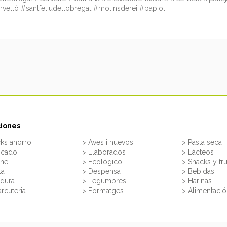
velló #santfeliudellobregat #molinsderei #papiol
iones
ks ahorro
> Aves i huevos
> Pasta seca
scado
> Elaborados
> Làcteos
rne
> Ecológico
> Snacks y fr
ta
> Despensa
> Bebidas
rdura
> Legumbres
> Harinas
rcuteria
> Formatges
> Alimentación