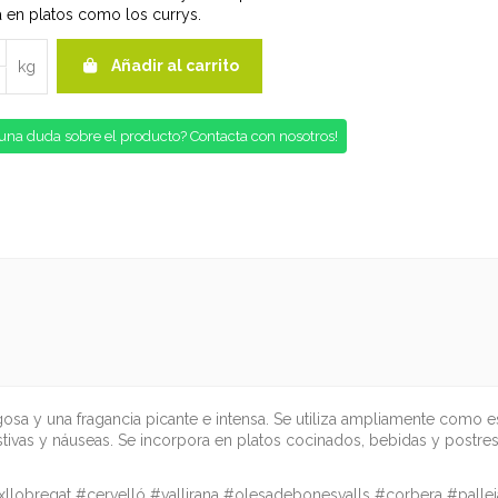
a en platos como los currys.
Añadir al carrito
kg
una duda sobre el producto? Contacta con nosotros!
ugosa y una fragancia picante e intensa. Se utiliza ampliamente como 
gestivas y náuseas. Se incorpora en platos cocinados, bebidas y post
ixllobregat #cervelló #vallirana #olesadebonesvalls #corbera #pall