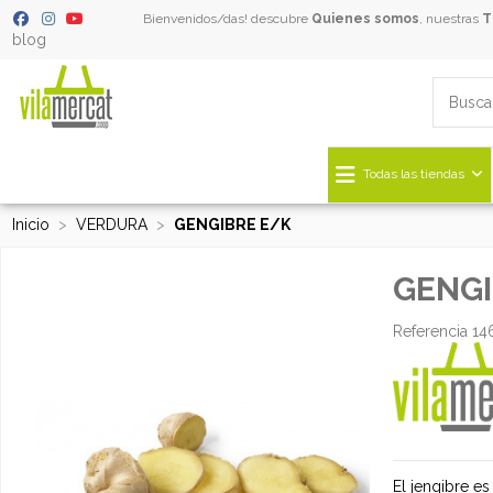
Bienvenidos/das! descubre
Quienes somos
, nuestras
T
blog
Todas las tiendas
Inicio
VERDURA
GENGIBRE E/K
GENGI
Referencia
14
El jengibre es