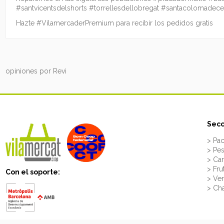
#santvicentsdelshorts #torrellesdellobregat #santacolomadecer
Hazte #VilamercaderPremium para recibir los pedidos gratis
opiniones por
Revi
Secc
> Pac
> Pe
> Ca
> Fru
Con el soporte:
> Ve
> Cha