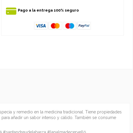
Pago a la entrega 100% seguro
especia y remedio en la medicina tradicional. Tiene propiedades
res para añadir un sabor intenso y cálido. También se consume
ejá #santandreudelabarca #lapalmadecervelló