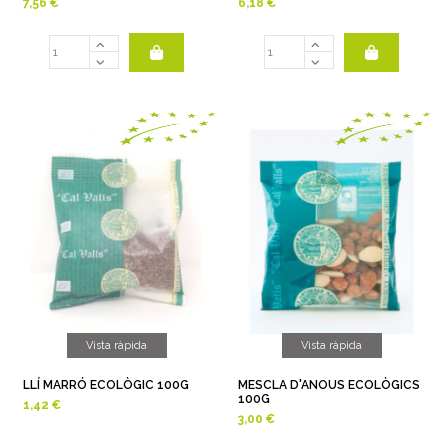
7,56 €
6,18 €
Vista ràpida
Vista ràpida
LLÍ MARRÓ ECOLÒGIC 100G
MESCLA D'ANOUS ECOLÒGICS
100G
1,42 €
3,00 €