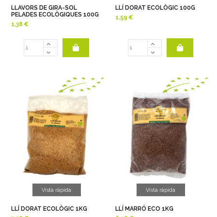
LLAVORS DE GIRA-SOL
LLÍ DORAT ECOLÒGIC 100G
PELADES ECOLÒGIQUES 100G
1,59 €
1,38 €
Vista ràpida
Vista ràpida
LLÍ DORAT ECOLÒGIC 1KG
LLÍ MARRÓ ECO 1KG