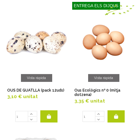
ENTREGA ELS DIJOUS
Vista ràpida
Vista ràpida
OUS DE GUATLLA (pack 12uds)
Ous Ecològics nº 0 (mitja
dotzena)
3,10 €
unitat
3,35 €
unitat