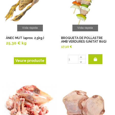
Vista ràpida
Vista ràpida
ÀNEC MUT (aprox. 2,5kg.)
BROQUETA DE POLLASTRE
AMB VERDURES (UNITAT 80G)
25,30 €
kg
17,10 €
Veure producte