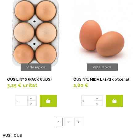
Vista ràpida
Vista ràpida
OUS L Nº 0 (PACK 6UDS)
OUS Nº1 MIDA L (1/2 dotcena)
3,25 €
unitat
2,80 €
1
2
AUS I OUS