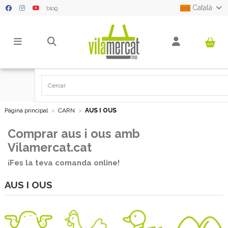
Català
blog
Pàgina principal
CARN
AUS I OUS
Comprar aus i ous amb
Vilamercat.cat
¡Fes la teva comanda online!
AUS I OUS