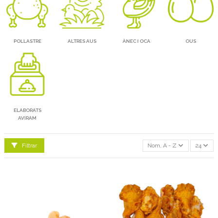
POLLASTRE
ALTRES AUS
ÀNEC I OCA
OUS
ELABORATS
AVIRAM
Filtrar
Nom, A - Z
24