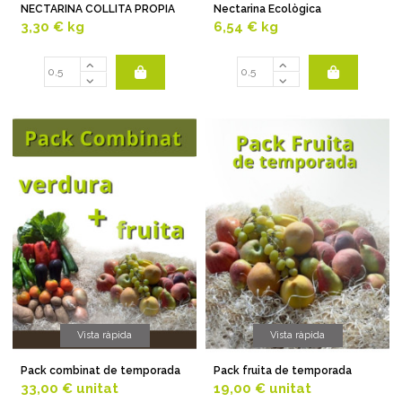
NECTARINA COLLITA PROPIA
Nectarina Ecològica
3,30 €
kg
6,54 €
kg
Vista ràpida
Vista ràpida
Pack combinat de temporada
Pack fruita de temporada
33,00 €
unitat
19,00 €
unitat