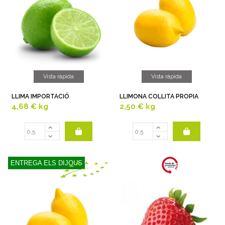
Vista ràpida
Vista ràpida
LLIMA IMPORTACIÓ
LLIMONA COLLITA PROPIA
4,68 €
kg
2,50 €
kg
ENTREGA ELS DIJOUS