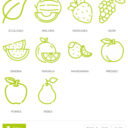
ECOLÒGIC
MELONS
MADUIXES
RAÏM
SINDRIA
TARONJA
MANDARINA
PRÉSSEC
POMES
PERES
Filtrar
Nom, A - Z
24