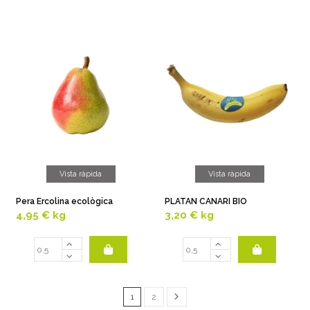
Vista ràpida
Vista ràpida
Pera Ercolina ecològica
PLATAN CANARI BIO
4,95 €
kg
3,20 €
kg
1
2