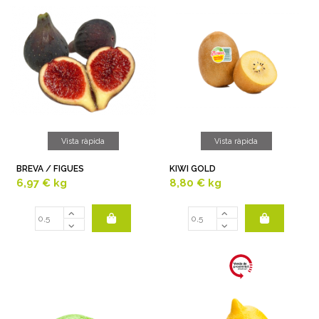
Vista ràpida
Vista ràpida
BREVA / FIGUES
KIWI GOLD
6,97 €
kg
8,80 €
kg