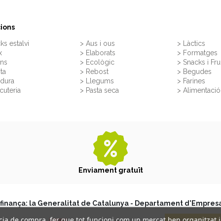
ions
ks estalvi
> Aus i ous
> Làctics
x
> Elaborats
> Formatges
rns
> Ecològic
> Snacks i Fru
ita
> Rebost
> Begudes
rdura
> Llegums
> Farines
cuteria
> Pasta seca
> Alimentació 
Enviament gratuït
finança: la Generalitat de Catalunya - Departament d'Empresa
ència de compra, fer que tot funcioni com un mercat ben organitzat 