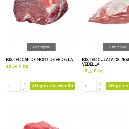
Vista ràpida
Vista ràpida
BISTEC CAP DE MORT DE VEDELLA
BISTEC CULATA DE L'ES
VEDELLA
22,60 €
kg
26,35 €
kg
Afegeix a la cistella
Afegeix a 