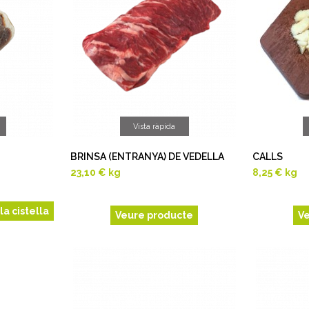
Vista ràpida
BRINSA (ENTRANYA) DE VEDELLA
CALLS
23,10 €
kg
8,25 €
kg
la cistella
Veure producte
V