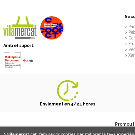
Secc
> Pac
> Pei
> Ca
> Fru
Amb el suport:
> Ve
> Xar
Enviament en 4/24 hores
Promou i 
A
vilamercat.cat
, fem servir cookies per millorar la teva experi