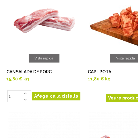
Vista ràpida
Vista ràpida
CANSALADA DE PORC
CAP I POTA
15,80 €
kg
11,80 €
kg
Afegeix a la cistella
Veure produc