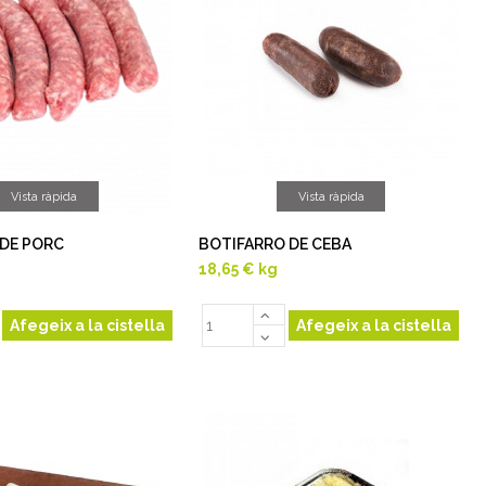
Vista ràpida
Vista ràpida
 DE PORC
BOTIFARRO DE CEBA
18,65 €
kg
Afegeix a la cistella
Afegeix a la cistella