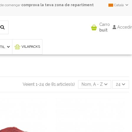
 de començar
comprova la teva zona de repartiment
Català
Carro
Accedir
buit
VILAPACKS
NTIL
Veient 1-24 de 81 articles(s)
Nom, A - Z
24