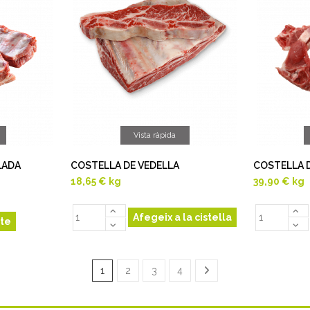
Vista ràpida
LADA
COSTELLA DE VEDELLA
COSTELLA D
18,65 €
kg
39,90 €
kg
Afegeix a la cistella
te
1
2
3
4