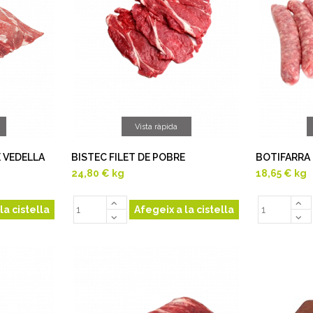
Vista ràpida
 VEDELLA
BISTEC FILET DE POBRE
BOTIFARRA
24,80 €
kg
18,65 €
kg
la cistella
Afegeix a la cistella