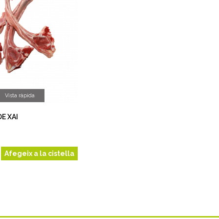
Vista ràpida
E XAI
Afegeix a la cistella