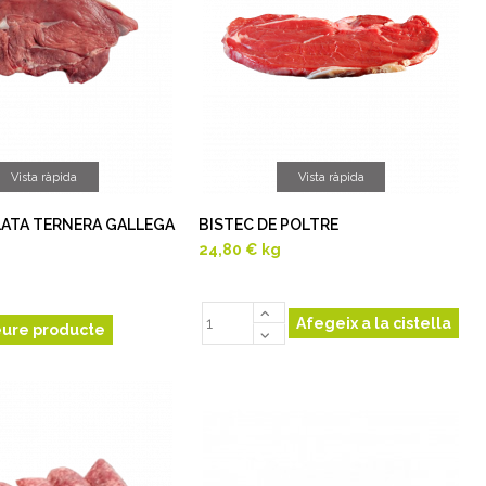
Vista ràpida
Vista ràpida
LATA TERNERA GALLEGA
BISTEC DE POLTRE
24,80 €
kg
Afegeix a la cistella
eure producte