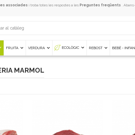
es associades
i troba totes les respostes a les
Preguntes freqüents
. Abans
ECOLÒGIC
FRUITA
VERDURA
REBOST
BEBÈ - INFA
SSERIA MARMOL