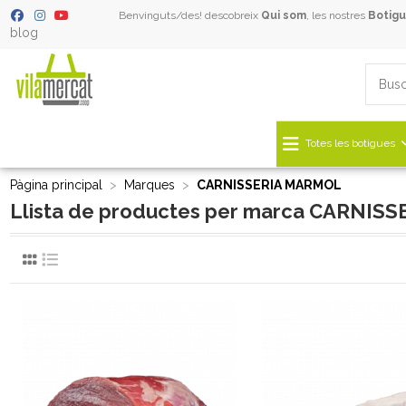
Benvinguts/des! descobreix
Qui som
, les nostres
Botigu
blog
Totes les botigues
Pàgina principal
Marques
CARNISSERIA MARMOL
Llista de productes per marca CARNI