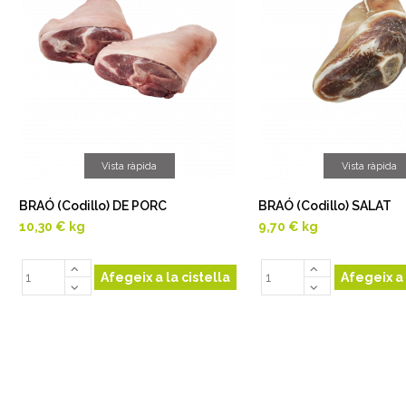
Vista ràpida
Vista ràpida
BRAÓ (Codillo) DE PORC
BRAÓ (Codillo) SALAT
10,30 €
kg
9,70 €
kg
Afegeix a la cistella
Afegeix a 