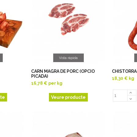
Vista ràpida
CARN MAGRA DE PORC (OPCIO
CHISTORRA
PICADA)
18,30 €
kg
16,78 €
per kg
te
Veure producte