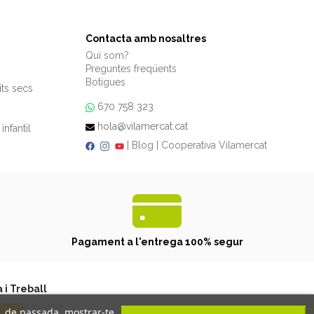
Contacta amb nosaltres
Qui som?
Preguntes freqüents
Botigues
its secs
670 758 323
hola@vilamercat.cat
infantil
|
Blog
|
Cooperativa Vilamercat
Pagament a l'entrega 100% segur
 i Treball
i, de passada, mostrar-te