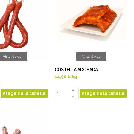
Vista ràpida
Vista ràpida
COSTELLA ADOBADA
14,90 €
kg
Afegeix a la cistella
Afegeix a la cistella