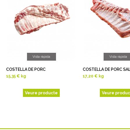
Vista ràpida
Vista ràpida
COSTELLA DE PORC
COSTELLA DE PORC SA
15,35 €
kg
17,20 €
kg
Veure producte
Veure produc