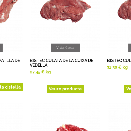
Vista ràpida
PATLLA DE
BISTEC CULATA DE LA CUIXA DE
BISTEC CU
VEDELLA
31,30 €
kg
27,45 €
kg
la cistella
Veure producte
V