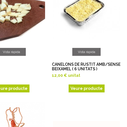
Vista ràpida
Vista ràpida
CANELONS DE RUSTIT AMB/SENSE
BEIXAMEL ( 6 UNITATS )
12,00 €
unitat
eure producte
Veure producte