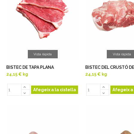
Vista ràpida
Vista ràpida
BISTEC DE TAPA PLANA
BISTEC DEL CRUSTÓ DE
24,15 €
kg
24,15 €
kg
Afegeix a la cistella
Afegeix a 