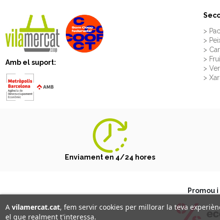
Secc
> Pac
> Pei
> Ca
> Fru
Amb el suport:
> Ve
> Xar
Enviament en 4/24 hores
Promou i 
A
vilamercat.cat
, fem servir cookies per millorar la teva experi
el que realment t'interessa.