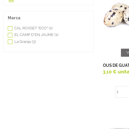
Marca
CAL ROSSET "ECO"
(1)
EL CAMP D'EN JAUME
(1)
La Granja
(3)
V
OUS DE GUAT
3,10 €
unit