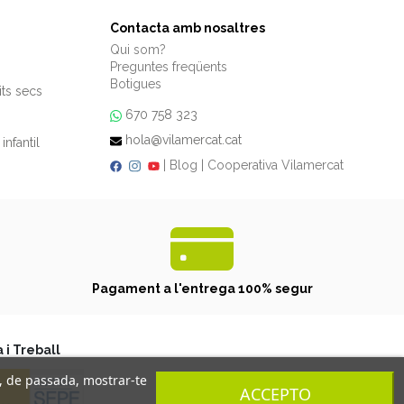
Contacta amb nosaltres
Qui som?
Preguntes freqüents
Botigues
its secs
670 758 323
hola@vilamercat.cat
infantil
|
Blog
|
Cooperativa Vilamercat
Pagament a l'entrega 100% segur
 i Treball
i, de passada, mostrar-te
ACCEPTO