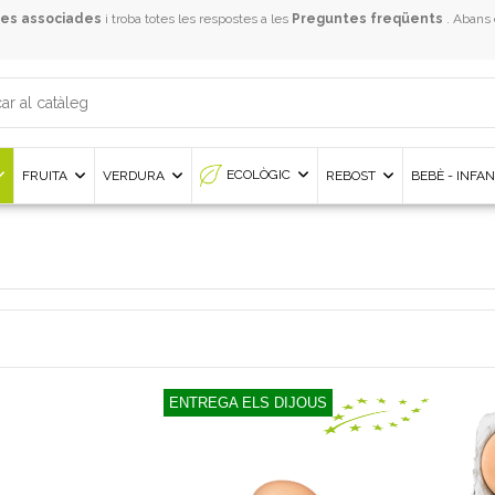
es associades
i troba totes les respostes a les
Preguntes freqüents
. Abans
ECOLÒGIC
FRUITA
VERDURA
REBOST
BEBÈ - INFA
ENTREGA ELS DIJOUS