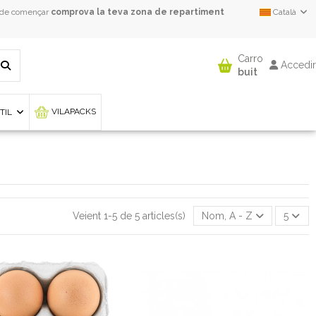
 de començar
comprova la teva zona de repartiment
Català
Carro
Accedir
buit
VILAPACKS
NTIL
Veient 1-5 de 5 articles(s)
Nom, A - Z
5