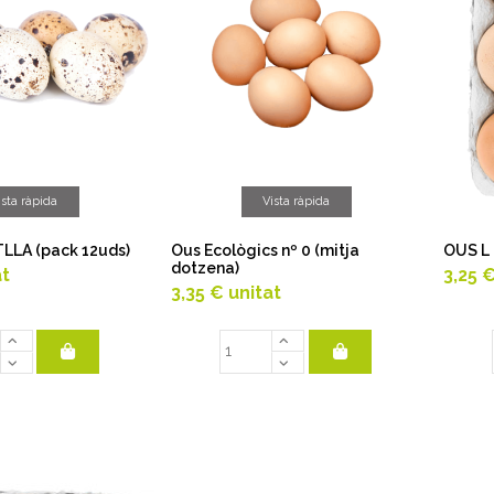
ista ràpida
Vista ràpida
LLA (pack 12uds)
Ous Ecològics nº 0 (mitja
OUS L 
dotzena)
at
3,25 
3,35 €
unitat