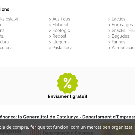
ions
ks estalvi
> Aus i ous
> Làctics
x
> Elaborats
> Formatges
rns
> Ecològic
> Snacks i Fru
ita
> Rebost
> Begudes
rdura
> Llegums
> Farines
cuteria
> Pasta seca
> Alimentació 
Enviament gratuït
finança: la Generalitat de Catalunya - Departament d'Empresa
ència de compra, fer que tot funcioni com un mercat ben organitzat 