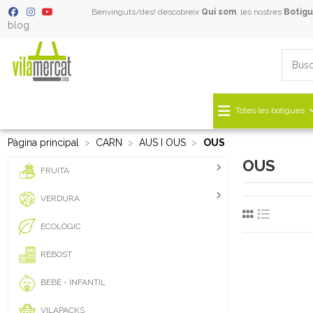
Benvinguts/des! descobreix
Qui som
, les nostres
Botigu
blog
Totes les botigues
Pàgina principal
CARN
AUS I OUS
OUS
OUS
FRUITA
VERDURA
ECOLÒGIC
REBOST
BEBÈ - INFANTIL
VILAPACKS