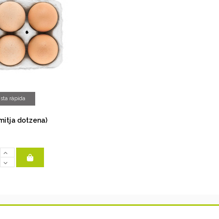
ista ràpida
mitja dotzena)