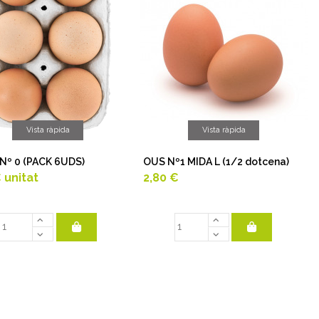
Vista ràpida
Vista ràpida
Nº 0 (PACK 6UDS)
OUS Nº1 MIDA L (1/2 dotcena)
€
unitat
2,80 €