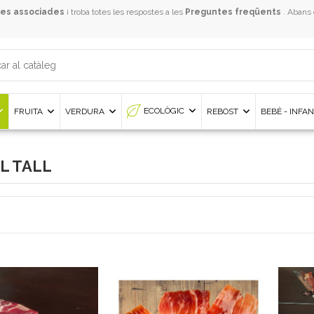
es associades
i troba totes les respostes a les
Preguntes freqüents
. Abans
ECOLÒGIC
FRUITA
VERDURA
REBOST
BEBÈ - INFA
L TALL