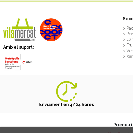
Secc
> Pac
> Pei
> Ca
> Fru
Amb el suport:
> Ve
> Xar
Enviament en 4/24 hores
Promou i 