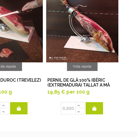
ista ràpida
Vista ràpida
 DUROC (TREVELEZ)
PERNIL DE GLÀ 100% IBÈRIC
(EXTREMADURA) TALLAT A MÀ
100 g
19,85 €
per 100 g