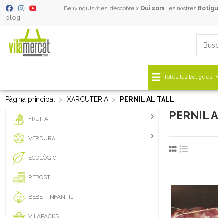
Benvinguts/des! descobreix
Qui som
, les nostres
Botigu
blog
Totes les botigues
Pàgina principal
XARCUTERIA
PERNIL AL TALL
PERNIL A
FRUITA
VERDURA
ECOLÒGIC
REBOST
BEBÈ - INFANTIL
VILAPACKS