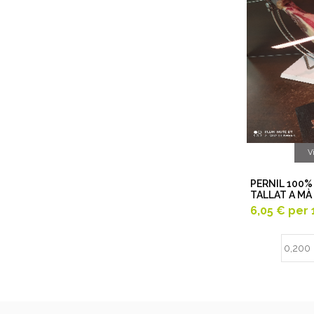
V
PERNIL 100%
TALLAT A MÀ
6,05 €
per 