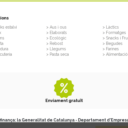
ions
ks estalvi
> Aus i ous
> Làctics
x
> Elaborats
> Formatges
rns
> Ecològic
> Snacks i Fru
ita
> Rebost
> Begudes
rdura
> Llegums
> Farines
cuteria
> Pasta seca
> Alimentació 
Enviament gratuït
finança: la Generalitat de Catalunya - Departament d'Empresa