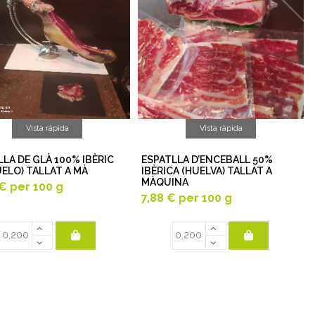
Vista ràpida
Vista ràpida
LLA DE GLÀ 100% IBÈRIC
ESPATLLA D’ENCEBALL 50%
UELO) TALLAT A MÀ
IBÈRICA (HUELVA) TALLAT A
MÀQUINA
 €
per 100 g
7,88 €
per 100 g