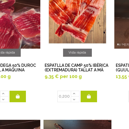
ista ràpida
Vista ràpida
ODEGA 50% DUROC
ESPATLLA DE CAMP 50% IBÈRICA
ESPAT
L A MÀQUINA
(EXTREMADURA) TALLAT A MÀ
(GUIJ
100 g
9,35 €
per 100 g
13,55