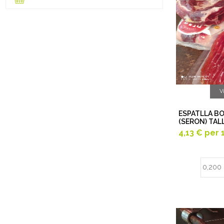
V
ESPATLLA B
(SERON) TAL
4,13 €
per 