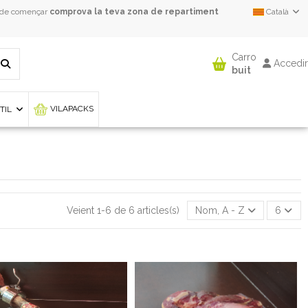
 de començar
comprova la teva zona de repartiment
Català
Carro
Accedir
buit
VILAPACKS
NTIL
Veient 1-6 de 6 articles(s)
Nom, A - Z
6