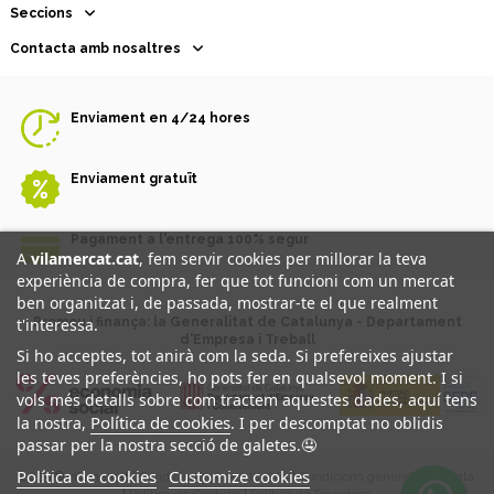
Seccions
Contacta amb nosaltres
Enviament en 4/24 hores
Enviament gratuït
Pagament a l'entrega 100% segur
A
vilamercat.cat
, fem servir cookies per millorar la teva
experiència de compra, fer que tot funcioni com un mercat
ben organitzat i, de passada, mostrar-te el que realment
Promou i finança: la Generalitat de Catalunya - Departament
t'interessa.
d'Empresa i Treball
Si ho acceptes, tot anirà com la seda. Si prefereixes ajustar
les teves preferències, ho pots fer en qualsevol moment. I si
vols més detalls sobre com tractem aquestes dades, aquí tens
Política de cookies
la nostra,
. I per descomptat no oblidis
passar per la nostra secció de galetes.🤤
Política de cookies
Customize cookies
2025 ® vilamercat |
Condicions generals d'ús
|
Condicions generals de venta
|
Política de Cookies
|
Política de Privadesa