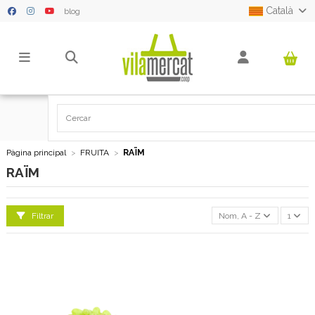
Català
blog
Pàgina principal
FRUITA
RAÏM
RAÏM
Filtrar
Nom, A - Z
1