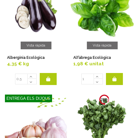
Vista ràpida
Vista ràpida
Albergínia Ecològica
Alfàbrega Ecològica
4,35 €
kg
1,98 €
unitat
ENTREGA ELS DIJOUS