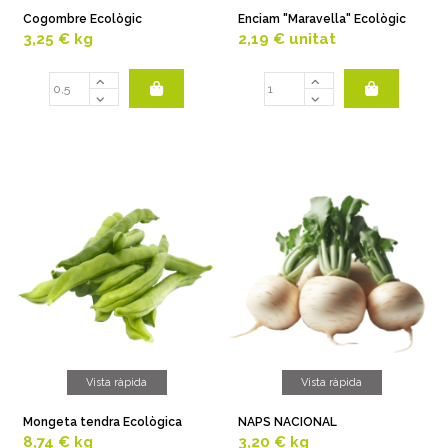
Cogombre Ecològic
Enciam "Maravella" Ecològic
3,25 €
kg
2,19 €
unitat
Vista ràpida
Vista ràpida
Mongeta tendra Ecològica
NAPS NACIONAL
8,74 €
kg
3,20 €
kg