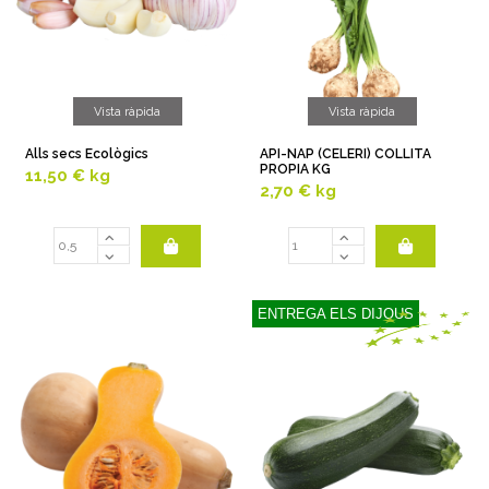
Vista ràpida
Vista ràpida
Alls secs Ecològics
API-NAP (CELERI) COLLITA
PROPIA KG
11,50 €
kg
2,70 €
kg
ENTREGA ELS DIJOUS