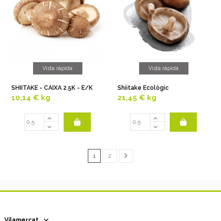
Vista ràpida
Vista ràpida
SHIITAKE - CAIXA 2.5K - E/K
Shiitake Ecològic
10,14 €
kg
21,45 €
kg
1
2
Vilamercat