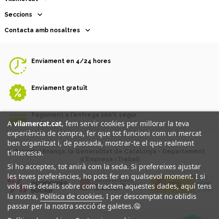
Seccions
Contacta amb nosaltres
Enviament en 4/24 hores
Enviament gratuït
Pagament a l'entrega 100% segur
A
vilamercat.cat
, fem servir cookies per millorar la teva
experiència de compra, fer que tot funcioni com un mercat
ben organitzat i, de passada, mostrar-te el que realment
t'interessa.
Promou i finança: la Generalitat de Catalunya - Departament
d'Empresa i Treball
Si ho acceptes, tot anirà com la seda. Si prefereixes ajustar
les teves preferències, ho pots fer en qualsevol moment. I si
vols més detalls sobre com tractem aquestes dades, aquí tens
Política de cookies
la nostra,
. I per descomptat no oblidis
passar per la nostra secció de galetes.🤤