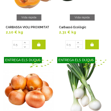
Vista ràpida
Vista ràpida
CARBASSA VIOLI PROXIMITAT
Carbassó Ecològic
2,10 €
kg
2,31 €
kg
ENTREGA ELS DIJOUS
ENTREGA ELS DIJOUS