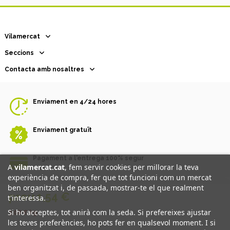
Vilamercat
Seccions
Contacta amb nosaltres
Enviament en 4/24 hores
Enviament gratuït
Pagament a l'entrega 100% segur
A
vilamercat.cat
, fem servir cookies per millorar la teva
experiència de compra, fer que tot funcioni com un mercat
ben organitzat i, de passada, mostrar-te el que realment
preu 1,54 €
Promou i finança: la Generalitat de Catalunya - Departament
t'interessa.
d'Empresa i Treball
Si ho acceptes, tot anirà com la seda. Si prefereixes ajustar
3,08 €
kg
les teves preferències, ho pots fer en qualsevol moment. I si
Impostos inclosos