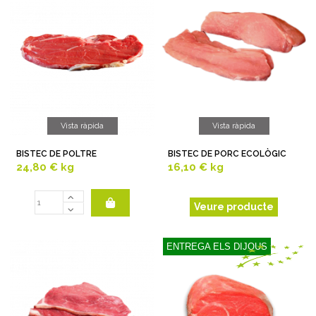
Vista ràpida
Vista ràpida
BISTEC DE POLTRE
BISTEC DE PORC ECOLÒGIC
24,80 €
kg
16,10 €
kg
Veure producte
ENTREGA ELS DIJOUS