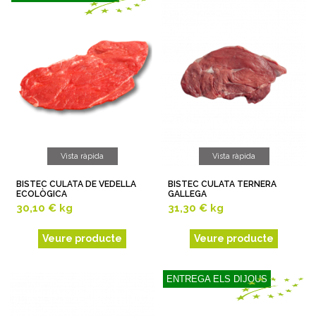
Vista ràpida
Vista ràpida
BISTEC CULATA DE VEDELLA
BISTEC CULATA TERNERA
ECOLÒGICA
GALLEGA
30,10 €
kg
31,30 €
kg
Veure producte
Veure producte
ENTREGA ELS DIJOUS