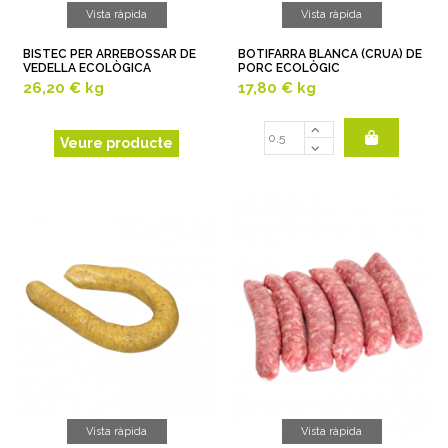
Vista ràpida
Vista ràpida
BISTEC PER ARREBOSSAR DE
BOTIFARRA BLANCA (CRUA) DE
VEDELLA ECOLÒGICA
PORC ECOLÒGIC
26,20 €
kg
17,80 €
kg
Veure producte
Vista ràpida
Vista ràpida