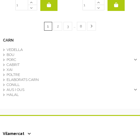
1
2
3
…
8
CARN
VEDELLA
BOU
PORC
CABRIT
XAI
POLTRE
ELABORATS CARN
CONILL
AUS I OUS
HALAL
Vilamercat