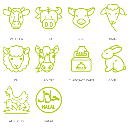
VEDELLA
BOU
PORC
CABRIT
XAI
POLTRE
ELABORATS CARN
CONILL
AUS I OUS
HALAL