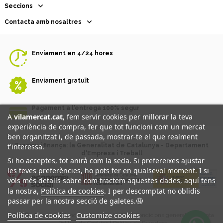
Seccions
Contacta amb nosaltres
Enviament en 4/24 hores
Enviament gratuït
Pagament a l'entrega 100% segur
A
vilamercat.cat
, fem servir cookies per millorar la teva
experiència de compra, fer que tot funcioni com un mercat
ben organitzat i, de passada, mostrar-te el que realment
t'interessa.
Promou i finança: la Generalitat de Catalunya - Departament
d'Empresa i Treball
Si ho acceptes, tot anirà com la seda. Si prefereixes ajustar
les teves preferències, ho pots fer en qualsevol moment. I si
vols més detalls sobre com tractem aquestes dades, aquí tens
Política de cookies
la nostra,
. I per descomptat no oblidis
passar per la nostra secció de galetes.🤤
Política de cookies
Customize cookies
2025 ® vilamercat |
Condicions generals d'ús
|
Condicions generals de venta