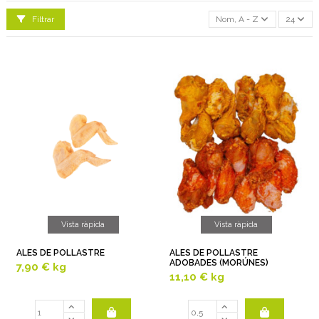
Filtrar
Nom, A - Z
24
Vista ràpida
Vista ràpida
ALES DE POLLASTRE
ALES DE POLLASTRE
ADOBADES (MORÚNES)
7,90 €
kg
11,10 €
kg