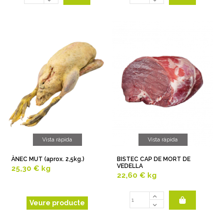
Vista ràpida
Vista ràpida
ÀNEC MUT (aprox. 2,5kg.)
BISTEC CAP DE MORT DE
VEDELLA
25,30 €
kg
22,60 €
kg
Veure producte