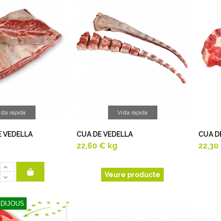
ista ràpida
Vista ràpida
 VEDELLA
CUA DE VEDELLA
CUA D
22,60 €
kg
22,30
Veure producte
 DIJOUS