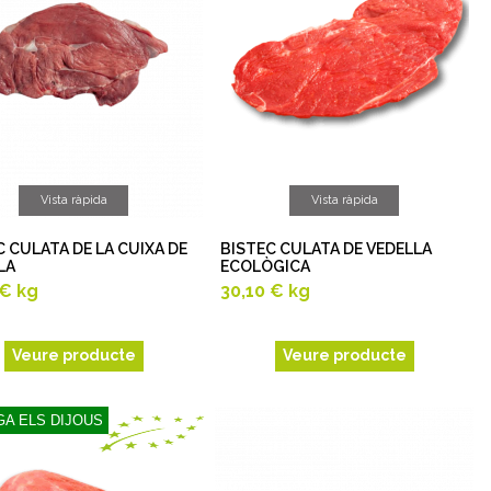
Vista ràpida
Vista ràpida
C CULATA DE LA CUIXA DE
BISTEC CULATA DE VEDELLA
LA
ECOLÒGICA
 €
kg
30,10 €
kg
Veure producte
Veure producte
A ELS DIJOUS