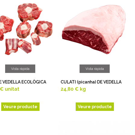
Vista ràpida
Vista ràpida
E VEDELLA ECOLÒGICA
CULATI (picanha) DE VEDELLA
 €
unitat
24,80 €
kg
Veure producte
Veure producte