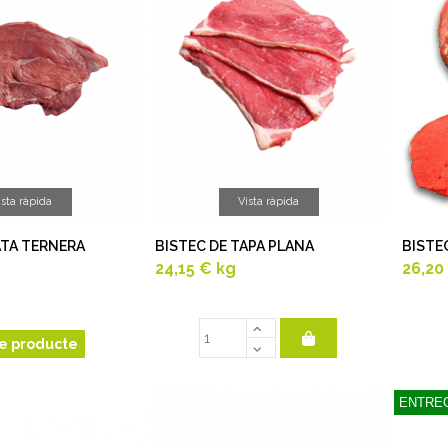
ista ràpida
Vista ràpida
ATA TERNERA
BISTEC DE TAPA PLANA
BISTE
24,15 €
kg
26,20
e producte
ENTREG