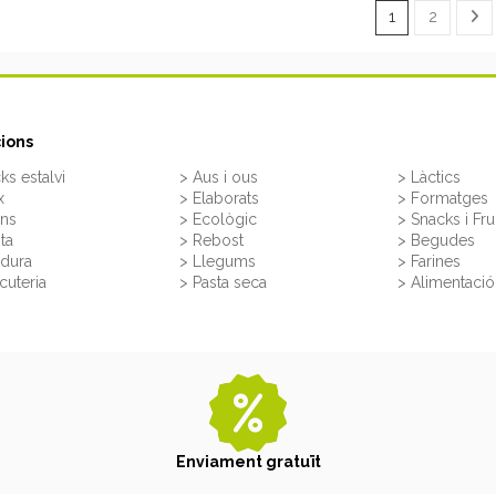
1
2
ions
ks estalvi
> Aus i ous
> Làctics
x
> Elaborats
> Formatges
rns
> Ecològic
> Snacks i Fru
ita
> Rebost
> Begudes
rdura
> Llegums
> Farines
cuteria
> Pasta seca
> Alimentació 
Enviament gratuït