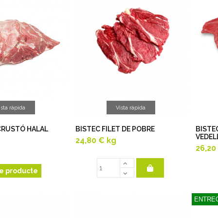
ista ràpida
Vista ràpida
CRUSTÓ HALAL
BISTEC FILET DE POBRE
BISTE
VEDEL
24,80 €
kg
26,20
e producte
ENTREG