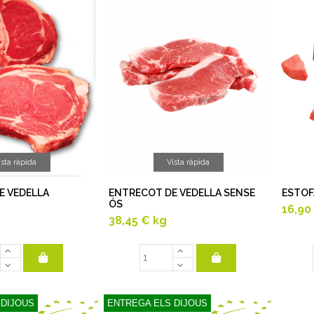
ista ràpida
Vista ràpida
E VEDELLA
ENTRECOT DE VEDELLA SENSE
ESTOF
ÓS
16,90
38,45 €
kg
 DIJOUS
ENTREGA ELS DIJOUS