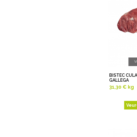
V
BISTEC CUL
GALLEGA
31,30 €
kg
Veur