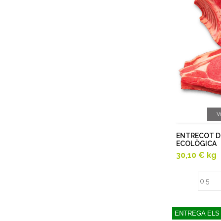
V
ENTRECOT D
ECOLÒGICA
30,10 €
kg
ENTREGA ELS