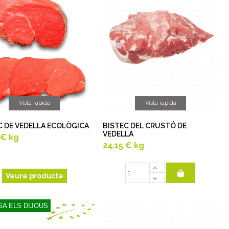
Vista ràpida
Vista ràpida
C DE VEDELLA ECOLÒGICA
BISTEC DEL CRUSTÓ DE
VEDELLA
 €
kg
24,15 €
kg
Veure producte
A ELS DIJOUS