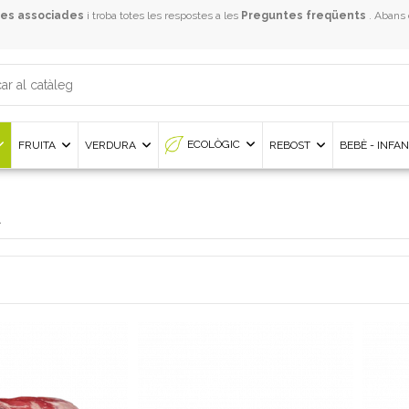
es associades
i troba totes les respostes a les
Preguntes freqüents
. Abans
ECOLÒGIC
FRUITA
VERDURA
REBOST
BEBÈ - INFA
A