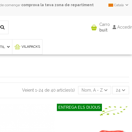
 de començar
comprova la teva zona de repartiment
Català
Carro
Accedir
buit
VILAPACKS
NTIL
Veient 1-24 de 40 articles(s)
Nom, A - Z
24
ENTREGA ELS DIJOUS