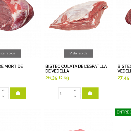
ista ràpida
Vista ràpida
DE MORT DE
BISTEC CULATA DE L'ESPATLLA
BISTE
DE VEDELLA
VEDEL
26,35 €
kg
27,45
ENTREG