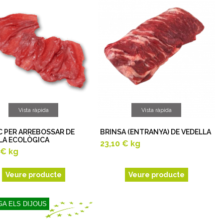
Vista ràpida
Vista ràpida
C PER ARREBOSSAR DE
BRINSA (ENTRANYA) DE VEDELLA
LA ECOLÒGICA
23,10 €
kg
 €
kg
Veure producte
Veure producte
A ELS DIJOUS