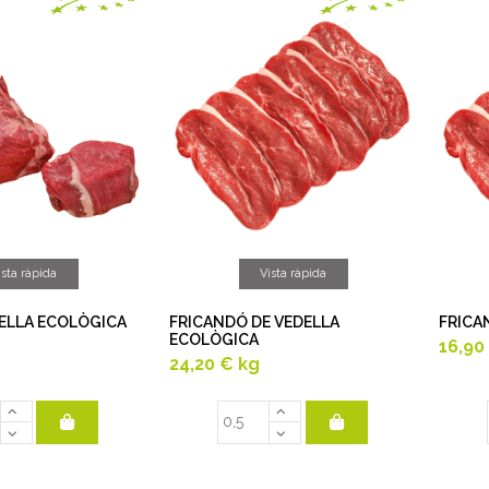
ista ràpida
Vista ràpida
DELLA ECOLÒGICA
FRICANDÓ DE VEDELLA
FRICA
ECOLÒGICA
16,90
24,20 €
kg