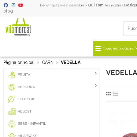
Benvinguts/des! descobreix
Qui som
, les nostres
Botigu
blog
Totes les botigues
Pàgina principal
CARN
VEDELLA
VEDELL
FRUITA
VERDURA
ECOLÒGIC
REBOST
BEBÈ - INFANTIL
VILAPACKS