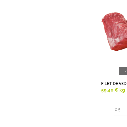
V
FILET DE VE
59,40 €
kg