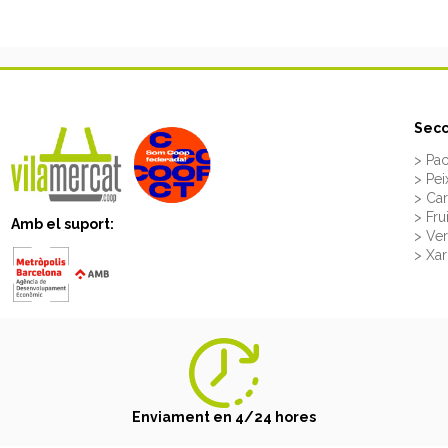
Secc
> Pac
> Pei
> Ca
> Fru
Amb el suport:
> Ve
> Xar
Enviament en 4/24 hores