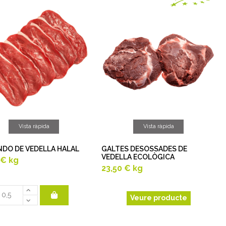
Vista ràpida
Vista ràpida
NDO DE VEDELLA HALAL
GALTES DESOSSADES DE
VEDELLA ECOLÒGICA
 €
kg
23,50 €
kg
Veure producte