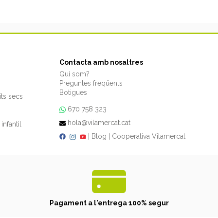
Contacta amb nosaltres
Qui som?
Preguntes freqüents
Botigues
its secs
670 758 323
hola@vilamercat.cat
infantil
|
Blog
|
Cooperativa Vilamercat
Pagament a l'entrega 100% segur