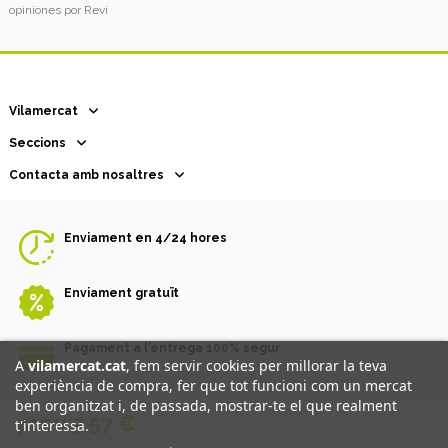
opiniones por
Revi
Vilamercat
Seccions
Contacta amb nosaltres
Enviament en 4/24 hores
Enviament gratuït
Pagament a l'entrega 100% segur
A
vilamercat.cat
, fem servir cookies per millorar la teva
experiència de compra, fer que tot funcioni com un mercat
ben organitzat i, de passada, mostrar-te el que realment
preu 3,57 €
Promou i finança: la Generalitat de Catalunya - Departament
t'interessa.
d'Empresa i Treball