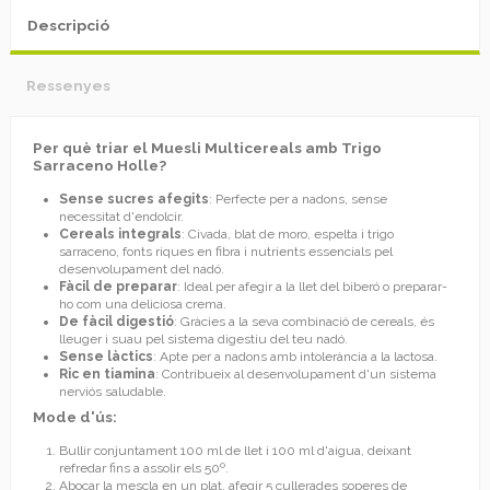
Descripció
Ressenyes
Per què triar el Muesli Multicereals amb Trigo
Sarraceno Holle?
Sense sucres afegits
: Perfecte per a nadons, sense
necessitat d'endolcir.
Cereals integrals
: Civada, blat de moro, espelta i trigo
sarraceno, fonts riques en fibra i nutrients essencials pel
desenvolupament del nadó.
Fàcil de preparar
: Ideal per afegir a la llet del biberó o preparar-
ho com una deliciosa crema.
De fàcil digestió
: Gràcies a la seva combinació de cereals, és
lleuger i suau pel sistema digestiu del teu nadó.
Sense làctics
: Apte per a nadons amb intolerància a la lactosa.
Ric en tiamina
: Contribueix al desenvolupament d'un sistema
nerviós saludable.
Mode d'ús:
Bullir conjuntament 100 ml de llet i 100 ml d'aigua, deixant
refredar fins a assolir els 50º.
Abocar la mescla en un plat, afegir 5 cullerades soperes de