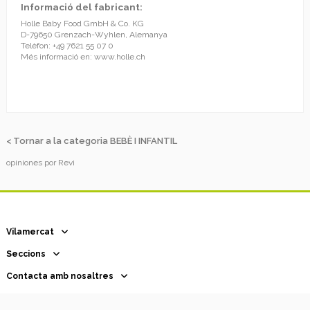
Informació del fabricant:
Holle Baby Food GmbH & Co. KG
D-79650 Grenzach-Wyhlen, Alemanya
Telèfon: +49 7621 55 07 0
Més informació en:
www.holle.ch
< Tornar a la categoria BEBÈ I INFANTIL
opiniones por
Revi
Vilamercat
Seccions
Contacta amb nosaltres