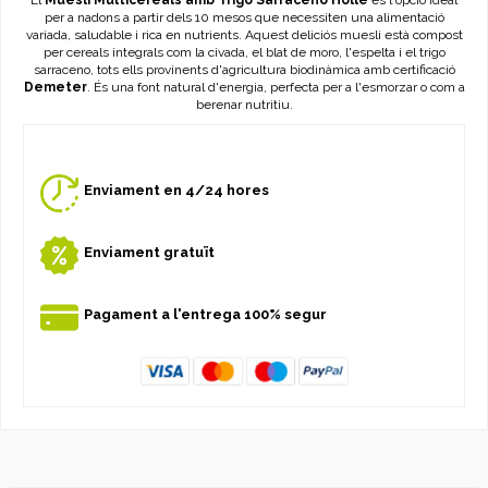
El
Muesli Multicereals amb Trigo Sarraceno Holle
és l'opció ideal
per a nadons a partir dels 10 mesos que necessiten una alimentació
variada, saludable i rica en nutrients. Aquest deliciós muesli està compost
per cereals integrals com la civada, el blat de moro, l'espelta i el trigo
sarraceno, tots ells provinents d'agricultura biodinàmica amb certificació
Demeter
. És una font natural d'energia, perfecta per a l'esmorzar o com a
berenar nutritiu.
Enviament en 4/24 hores
Enviament gratuït
Pagament a l'entrega 100% segur