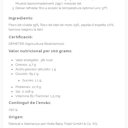
Muesli (aproximadament 25g) i mesclar bé.
Deixar refredar fins a assolir la temperatura òptima (uns 37º).
Ingredients
:
Flocs de civada 55%, flocs de blat de moro 25%, papilla d'espelta 20%,
tiamina (segons la llei).
Certificació
:
DEMETER (Agricultura Biodinàmica)
Valor nutricional per 100 grams
:
Valor energètic: 361 kcal
Greixos: 4,7 g
Àcids grassos saturats: 1 g
Glúcids: 65,2 g
Sucres: 1,1 g
Proteïnes: 10,6 g
Sal: 0,018 g
Vitamina B1 (Tiamina): 1,5 mg
Contingut de l'envàs
:
250 g.
Origen:
Fabricat a Alemanya per Holle Baby Food GmbH & Co. KG.