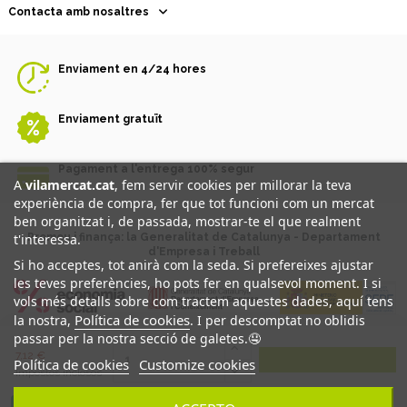
Contacta amb nosaltres
Enviament en 4/24 hores
Enviament gratuït
Pagament a l'entrega 100% segur
A
vilamercat.cat
, fem servir cookies per millorar la teva
experiència de compra, fer que tot funcioni com un mercat
ben organitzat i, de passada, mostrar-te el que realment
Promou i finança: la Generalitat de Catalunya - Departament
t'interessa.
d'Empresa i Treball
Si ho acceptes, tot anirà com la seda. Si prefereixes ajustar
les teves preferències, ho pots fer en qualsevol moment. I si
vols més detalls sobre com tractem aquestes dades, aquí tens
Política de cookies
la nostra,
. I per descomptat no oblidis
passar per la nostra secció de galetes.🤤
7,12 €
Política de cookies
Customize cookies
2025 ® vilamercat |
Condicions generals d'ús
|
Condicions generals de venta
Impostos inclosos
|
Política de Cookies
|
Política de Privadesa