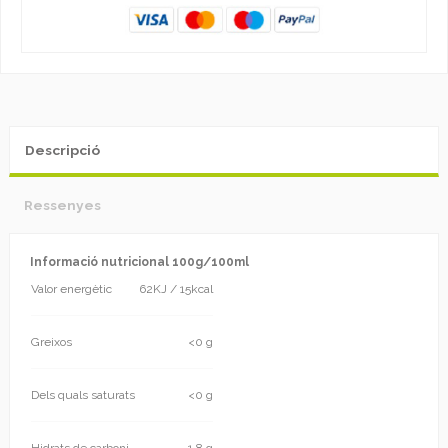
Descripció
Ressenyes
Informació nutricional 100g/100ml
Valor energètic
62KJ / 15kcal
Greixos
<0 g
Dels quals saturats
<0 g
Hidrats de carboni
1,8 g