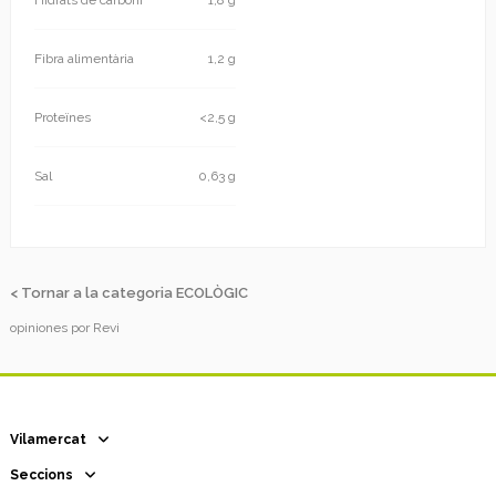
Fibra alimentària
1,2 g
Proteïnes
<2,5 g
Sal
0,63 g
< Tornar a la categoria ECOLÒGIC
opiniones por
Revi
Vilamercat
Seccions