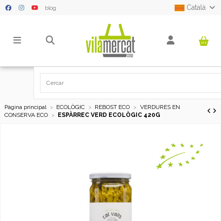
Català
blog
Pàgina principal
ECOLÒGIC
REBOST ECO
VERDURES EN
CONSERVA ECO
ESPÀRREC VERD ECOLÒGIC 420G