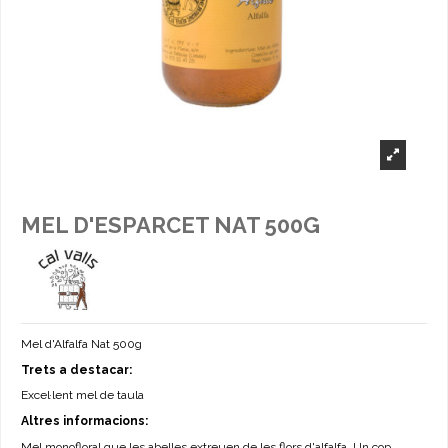
MEL D'ESPARCET NAT 500G
Mel d'Alfalfa Nat 500g
Trets a destacar:
Excel·lent mel de taula
Altres informacions:
Mel monofloral que les abelles extreuen de les flors d'alfalfa. Un cop