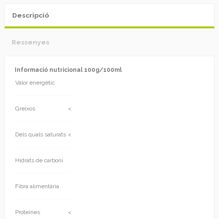
Descripció
Ressenyes
Informació nutricional 100g/100ml
Valor energètic
Greixos
<
Dels quals saturats
<
Hidrats de carboni
Fibra alimentària
Proteïnes
<