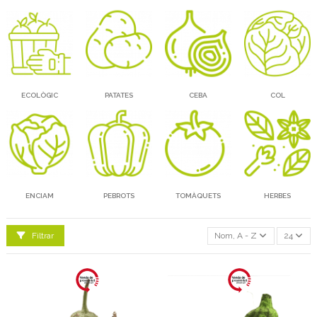
ECOLÒGIC
PATATES
CEBA
COL
ENCIAM
PEBROTS
TOMÀQUETS
HERBES
Filtrar
Nom, A - Z
24