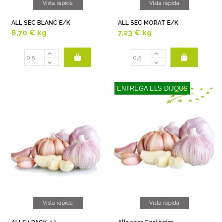
Vista ràpida
Vista ràpida
ALL SEC BLANC E/K
ALL SEC MORAT E/K
8,70 €
kg
7,23 €
kg
ENTREGA ELS DIJOUS
Vista ràpida
Vista ràpida