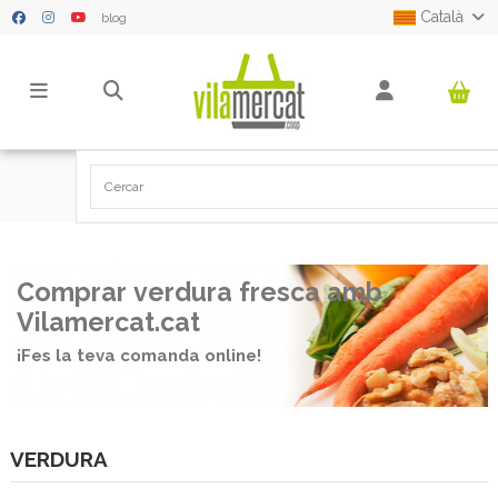
Català
blog
Pàgina principal
VERDURA
Comprar verdura fresca amb
Vilamercat.cat
¡Fes la teva comanda online!
VERDURA