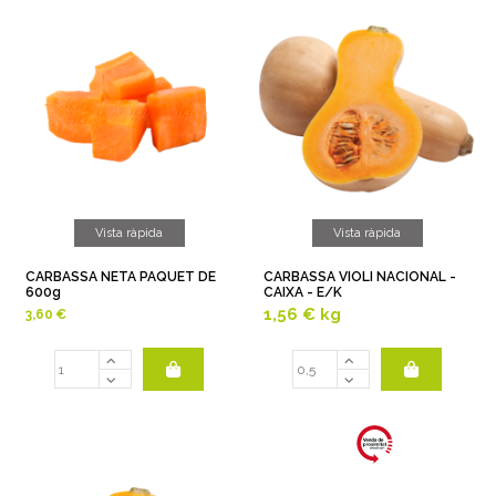
Vista ràpida
Vista ràpida
CARBASSA NETA PAQUET DE
CARBASSA VIOLI NACIONAL -
600g
CAIXA - E/K
1,56 €
kg
3,60 €