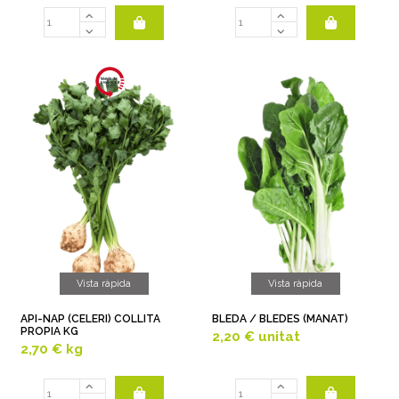
Vista ràpida
Vista ràpida
API-NAP (CELERI) COLLITA
BLEDA / BLEDES (MANAT)
PROPIA KG
2,20 €
unitat
2,70 €
kg