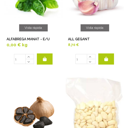
Vista ràpida
Vista ràpida
ALFABREGA MANAT - E/U
ALL GEGANT
0,00 € kg
8,70 €