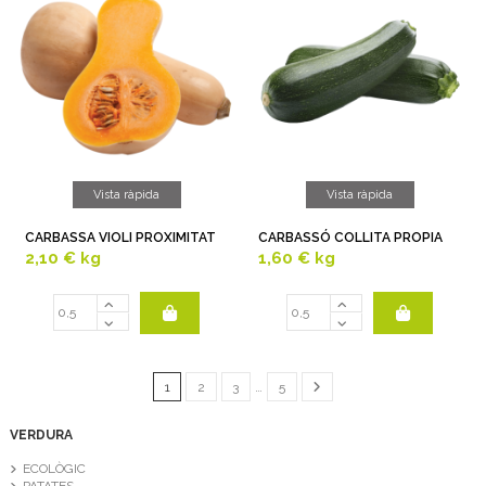
Vista ràpida
Vista ràpida
CARBASSA VIOLI PROXIMITAT
CARBASSÓ COLLITA PROPIA
2,10 €
kg
1,60 €
kg
1
2
3
…
5
VERDURA
ECOLÒGIC
PATATES