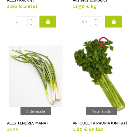
ALLS ( PACK 4 )
Alls secs Ecològics
2,86 €
unitat
11,50 €
kg
Vista ràpida
Vista ràpida
ALLS TENDRES MANAT
API COLLITA PROPIA (UNITAT)
1,80 €
unitat
1,80 €